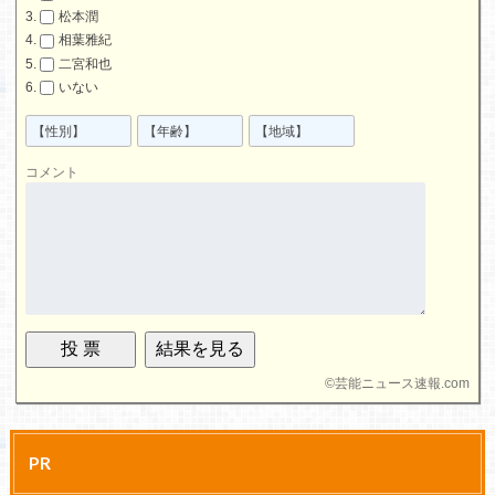
松本潤
相葉雅紀
二宮和也
いない
コメント
©
芸能ニュース速報.com
PR