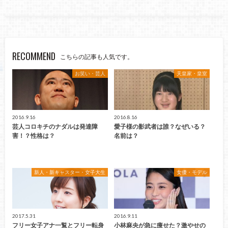
RECOMMEND
こちらの記事も人気です。
お笑い・芸人
天皇家・皇室
2016.9.16
2016.8.16
芸人コロキチのナダルは発達障
愛子様の影武者は誰？なぜいる？
害！？性格は？
名前は？
新人・新キャスター・女子大生
女優・モデル
2017.5.31
2016.9.11
フリー女子アナ一覧とフリー転身
小林麻央が急に痩せた？激やせの