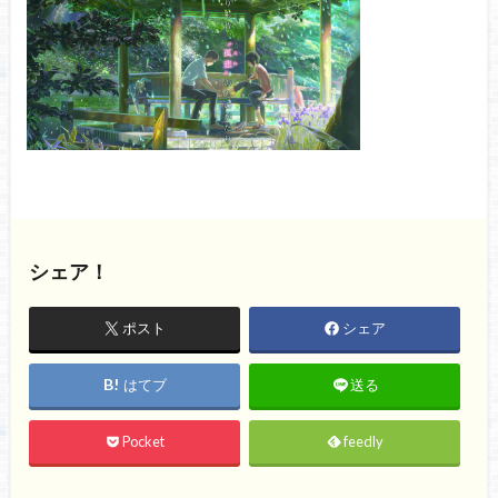
シェア！
ポスト
シェア
はてブ
送る
Pocket
feedly