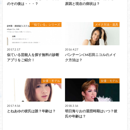
のその後は・・・？
原因と現在の病状は？
「似ている」シリーズ
メイク方法・道具
2017.2.17
2016.4.27
似ている芸能人を探す無料の診断
パンテーンCM石田ニコルのメイ
アプリをご紹介！
ク方法は？
女優・モデル
女優・モデル
2017.4.16
2018.3.16
とねあゆの彼氏は誰？年齢は？
明日海りおの退団時期はいつ？彼
氏や年齢は？