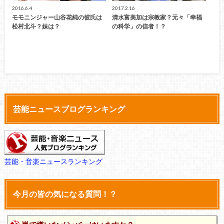
2016.6.4
2017.2.16
モモニンジャー山谷花純の彼氏は
清水富美加は宗教家？元々「幸福
松村北斗？妹は？
の科学」の信者！？
芸能ニュースブログランキング
芸能・音楽ニュースランキング
今月の皆の気になる質問！？