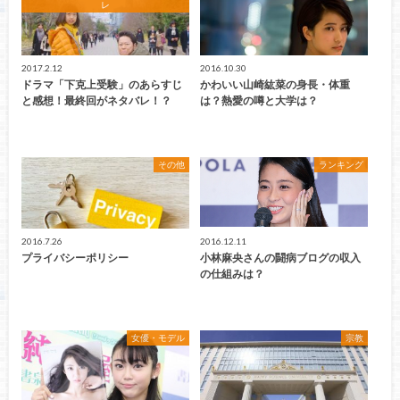
レ
2017.2.12
2016.10.30
ドラマ「下克上受験」のあらすじ
かわいい山崎紘菜の身長・体重
と感想！最終回がネタバレ！？
は？熱愛の噂と大学は？
その他
ランキング
2016.7.26
2016.12.11
プライバシーポリシー
小林麻央さんの闘病ブログの収入
の仕組みは？
女優・モデル
宗教