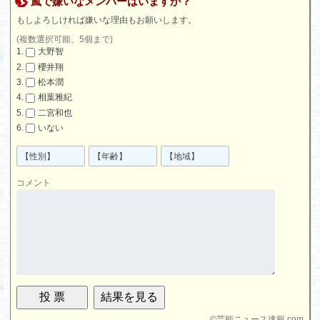
嵐で嫌いなメンバーはいますか？
もしよろしければ嫌いな理由もお願いします。
(複数選択可能、5個まで)
大野智
櫻井翔
松本潤
相葉雅紀
二宮和也
いない
コメント
©
芸能ニュース速報.com