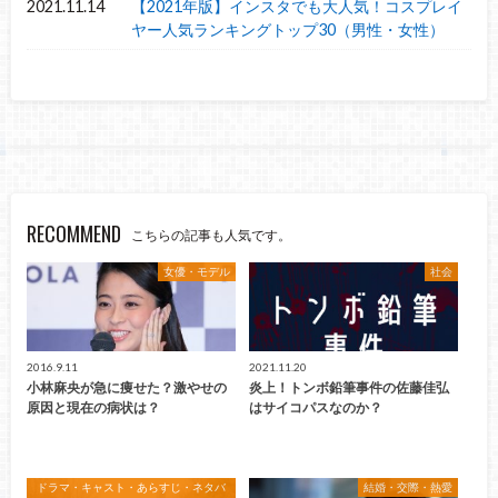
2021.11.14
【2021年版】インスタでも大人気！コスプレイ
ヤー人気ランキングトップ30（男性・女性）
RECOMMEND
こちらの記事も人気です。
女優・モデル
社会
2016.9.11
2021.11.20
小林麻央が急に痩せた？激やせの
炎上！トンボ鉛筆事件の佐藤佳弘
原因と現在の病状は？
はサイコパスなのか？
ドラマ・キャスト・あらすじ・ネタバ
結婚・交際・熱愛