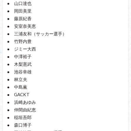
● 山口達也
● 岡田美里
● 藤原紀香
● 安室奈美恵
● 三浦友和（サッカー選手）
● 竹野内豊
● ジミー大西
● 中澤裕子
● 木梨憲武
● 池谷幸雄
● 林立夫
● 中島薫
● GACKT
● 浜崎あゆみ
● 仲間由紀恵
● 稲垣吾郎
● 森口博子