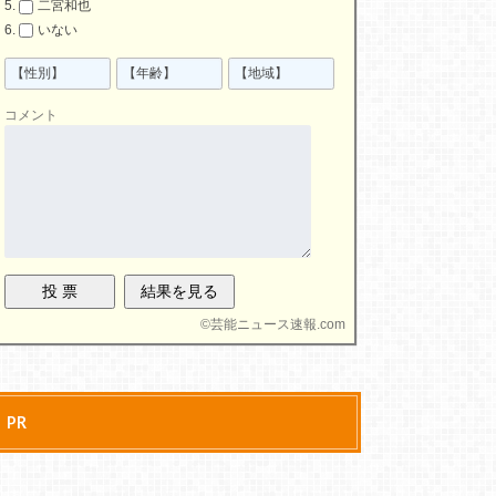
二宮和也
いない
コメント
©
芸能ニュース速報.com
PR