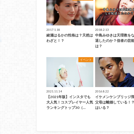
2017.1.18
2018.2.13
綾瀬はるかの性格は？天然は
中島みゆきは天理教を
わざと！？
退したのか？信者の芸
は？
イベント
2021.11.14
2016.8.22
【2021年版】インスタでも
イケメンケンブリッジ
大人気！コスプレイヤー人気
父母は離婚している！
ランキングトップ30（…
はいる？