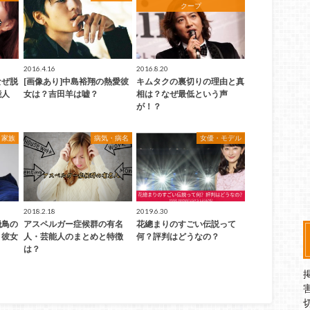
クープ
2016.4.16
2016.8.20
なぜ脱
[画像あり]中島裕翔の熱愛彼
キムタクの裏切りの理由と真
能人
女は？吉田羊は嘘？
相は？なぜ最低という声
が！？
家族
病気・病名
女優・モデル
2018.2.18
2019.6.30
飛鳥の
アスペルガー症候群の有名
花總まりのすごい伝説って
？彼女
人・芸能人のまとめと特徴
何？評判はどうなの？
は？