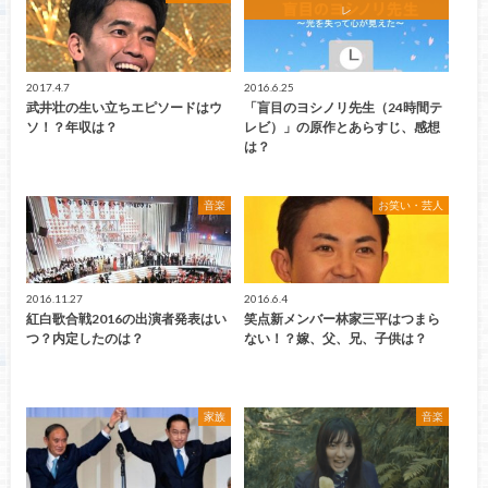
レ
2017.4.7
2016.6.25
武井壮の生い立ちエピソードはウ
「盲目のヨシノリ先生（24時間テ
ソ！？年収は？
レビ）」の原作とあらすじ、感想
は？
音楽
お笑い・芸人
2016.11.27
2016.6.4
紅白歌合戦2016の出演者発表はい
笑点新メンバー林家三平はつまら
つ？内定したのは？
ない！？嫁、父、兄、子供は？
家族
音楽