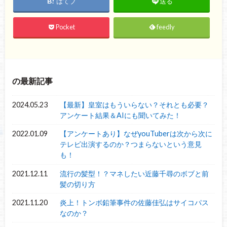
はてブ
送る
Pocket
feedly
の最新記事
2024.05.23
【最新】皇室はもういらない？それとも必要？
アンケート結果＆AIにも聞いてみた！
2022.01.09
【アンケートあり】なぜyouTuberは次から次に
テレビ出演するのか？つまらないという意見
も！
2021.12.11
流行の髪型！？マネしたい近藤千尋のボブと前
髪の切り方
2021.11.20
炎上！トンボ鉛筆事件の佐藤佳弘はサイコパス
なのか？