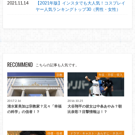
2021.11.14
【2021年版】インスタでも大人気！コスプレイ
ヤー人気ランキングトップ30（男性・女性）
RECOMMEND
こちらの記事も人気です。
宗教
年収・月収・収入
2017.2.16
2016.10.25
清水富美加は宗教家？元々「幸福
大谷翔平の彼女は中条あやみ？朝
の科学」の信者！？
比奈彩？目撃情報は！？
俳優・役者
ドラマ・キャスト・あらすじ・ネタバ