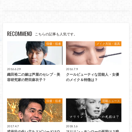
RECOMMEND
こちらの記事も人気です。
俳優・役者
メイク方法・道具
2016.6.29
2016.7.9
織田裕二の嫁は芦屋のセレブ・美
クールビューティな芸能人・女優
容研究家の野田麻衣子？
のメイク＆特徴は？
俳優・役者
芸能ニュース
2017.4.7
2018.1.6
武井壮の生い立ちエピソードはウ
マリリン・モンローの死因は？暗