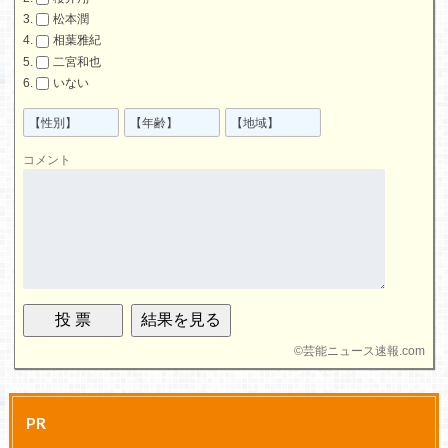
松本潤
相葉雅紀
二宮和也
いない
コメント
©
芸能ニュース速報.com
PR