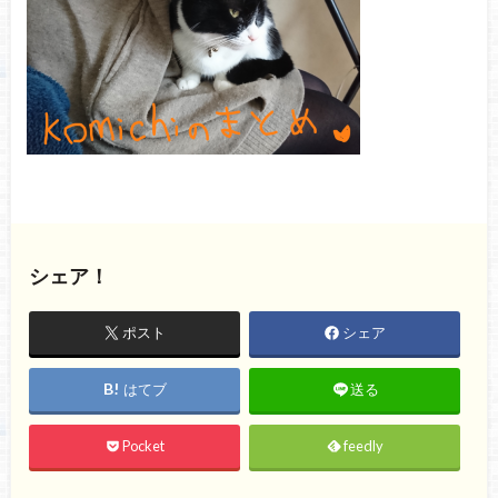
シェア！
ポスト
シェア
はてブ
送る
Pocket
feedly