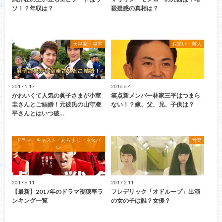
ソ！？年収は？
殺疑惑の真相は？
天皇家・皇室
お笑い・芸人
2017.5.17
2016.6.4
かわいくて人気の眞子さまが小室
笑点新メンバー林家三平はつまら
圭さんとご結婚！元彼氏の山守凌
ない！？嫁、父、兄、子供は？
平さんとはいつ破…
ドラマ・キャスト・あらすじ・ネタバ
音楽
レ
2017.6.11
2017.2.11
【最新】2017年のドラマ視聴率ラ
フレデリック「オドループ」出演
ンキング一覧
の女の子は誰？女優？