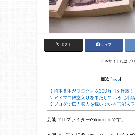
ポスト
シェア
※本サイトにはプ
目次
[
hide
]
1
岡本夏生がブログ月収300万円を暴露！
2
アメブロ殿堂入りを果たしている北斗晶
3
ブログで広告収入を稼いでいる芸能人ラ
芸能ブログライターのkomichiです。