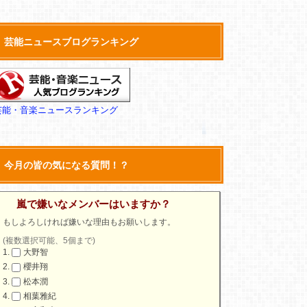
芸能ニュースブログランキング
芸能・音楽ニュースランキング
今月の皆の気になる質問！？
嵐で嫌いなメンバーはいますか？
もしよろしければ嫌いな理由もお願いします。
(複数選択可能、5個まで)
大野智
櫻井翔
松本潤
相葉雅紀