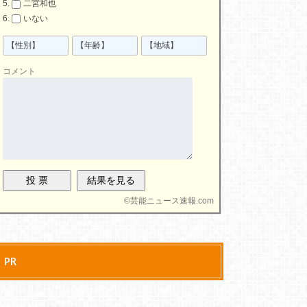
二宮和也
いない
コメント
©
芸能ニュース速報.com
PR