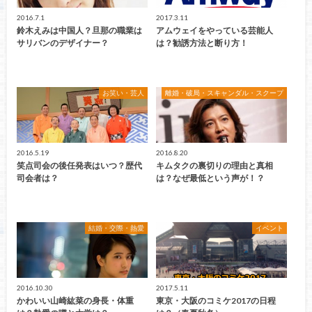
2016.7.1
2017.3.11
鈴木えみは中国人？旦那の職業は
アムウェイをやっている芸能人
サリバンのデザイナー？
は？勧誘方法と断り方！
お笑い・芸人
離婚・破局・スキャンダル・スクープ
2016.5.19
2016.8.20
笑点司会の後任発表はいつ？歴代
キムタクの裏切りの理由と真相
司会者は？
は？なぜ最低という声が！？
結婚・交際・熱愛
イベント
2016.10.30
2017.5.11
かわいい山崎紘菜の身長・体重
東京・大阪のコミケ2017の日程