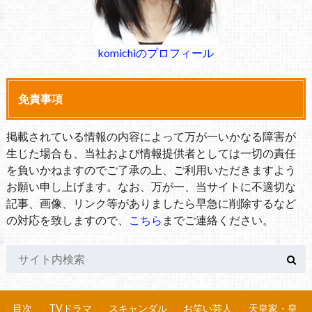
komichiのプロフィール
免責事項
掲載されている情報の内容によって万が一いかなる障害が
生じた場合も、当社および情報提供者としては一切の責任
を負いかねますのでご了承の上、ご利用いただきますよう
お願い申し上げます。なお、万が一、当サイトに不適切な
記事、画像、リンク等がありましたら早急に削除するなど
の対応を致しますので、
こちら
までご連絡ください。
目次
TVドラマ
スキャンダル
お笑い芸人
天皇家・皇