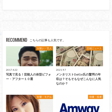
RECOMMEND
こちらの記事も人気です。
お笑い・芸人
芸能ニュース
2017.4.22
2021.9.7
写真で見る！芸能人の体型ビフォ
メンタリストDaiGo氏の驚愕の年
ー・アフター１０選
収は？そもそもなぜこんなに人気
なのか？
女優・モデル
俳優・役者