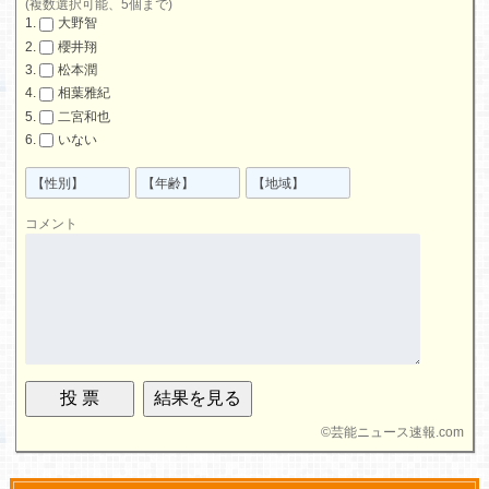
(複数選択可能、5個まで)
大野智
櫻井翔
松本潤
相葉雅紀
二宮和也
いない
コメント
©
芸能ニュース速報.com