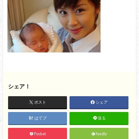
シェア！
ポスト
シェア
はてブ
送る
Pocket
feedly