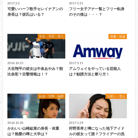
2017.2.2
2017.5.31
可愛いハーフ歌手セレイナアンの
フリー女子アナ一覧とフリー転身
身長は？彼氏はいる？
のその後は・・・？
年収・月収・収入
俳優・役者
2016.10.25
2017.3.11
大谷翔平の彼女は中条あやみ？朝
アムウェイをやっている芸能人
比奈彩？目撃情報は！？
は？勧誘方法と断り方！
結婚・交際・熱愛
お笑い・芸人
2016.10.30
2017.1.29
かわいい山崎紘菜の身長・体重
狩野英孝と噂になった地下アイド
は？熱愛の噂と大学は？
ルの彼女って誰？フライデーの洗