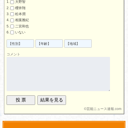
大野智
櫻井翔
松本潤
相葉雅紀
二宮和也
いない
コメント
©
芸能ニュース速報.com