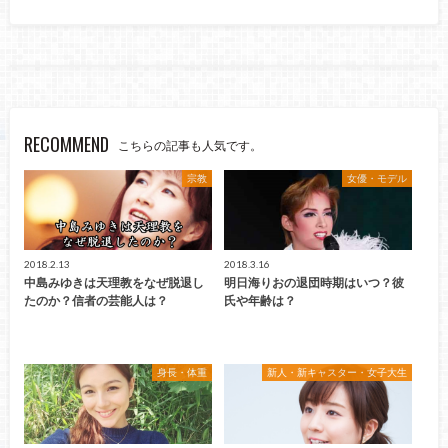
RECOMMEND
こちらの記事も人気です。
宗教
女優・モデル
2018.2.13
2018.3.16
中島みゆきは天理教をなぜ脱退し
明日海りおの退団時期はいつ？彼
たのか？信者の芸能人は？
氏や年齢は？
身長・体重
新人・新キャスター・女子大生