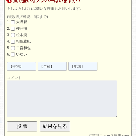
嵐で嫌いなメンバーはいますか？
もしよろしければ嫌いな理由もお願いします。
(複数選択可能、5個まで)
大野智
櫻井翔
松本潤
相葉雅紀
二宮和也
いない
コメント
©
芸能ニュース速報.com