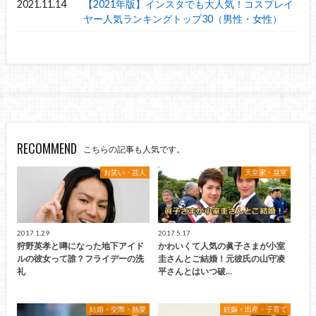
2021.11.14
【2021年版】インスタでも大人気！コスプレイ
ヤー人気ランキングトップ30（男性・女性）
RECOMMEND
こちらの記事も人気です。
お笑い・芸人
天皇家・皇室
2017.1.29
2017.5.17
狩野英孝と噂になった地下アイド
かわいくて人気の眞子さまが小室
ルの彼女って誰？フライデーの洗
圭さんとご結婚！元彼氏の山守凌
礼
平さんとはいつ破…
結婚・交際・熱愛
妊娠・出産・子育て