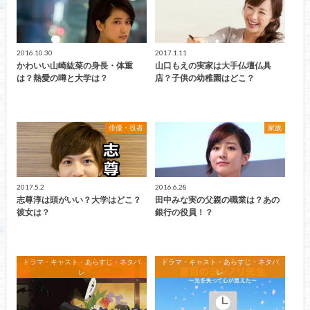
2016.10.30
2017.1.11
かわいい山崎紘菜の身長・体重
山口もえの実家は大手仏壇仏具
は？熱愛の噂と大学は？
店？子供の幼稚園はどこ？
俳優・役者
家族
2017.5.2
2016.6.28
志尊淳は頭がいい？大学はどこ？
田中みな実の父親の職業は？あの
彼女は？
銀行の役員！？
ドラマ・キャスト・あらすじ・ネタバ
ドラマ・キャスト・あらすじ・ネタバ
レ
レ