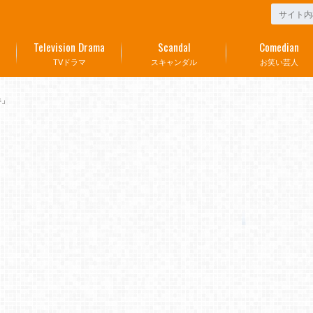
Television Drama
Scandal
Comedian
TVドラマ
スキャンダル
お笑い芸人
牛」