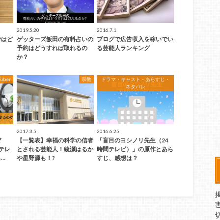
2019.5.20
2016.7.1
学はど
ゲッターズ飯田の有料占いの
ブログで広告収入を稼いでい
予約はどうすれば取れるの
る芸能人ランキング
か？
Tuber
宗教
ドラマ・キャスト・あらすじ・
ネタバレ
2017.3.5
2016.6.25
ぜ
【一覧表】幸福の科学の信者
「盲目のヨシノリ先生（24
にテレ
とされる芸能人！綾瀬はるか
時間テレビ）」の原作とあら
…
や星野源も！?
すじ、感想は？