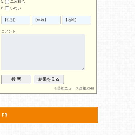
二宮和也
いない
コメント
©
芸能ニュース速報.com
PR