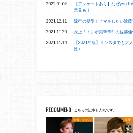
2022.01.09
【アンケートあり】なぜyouT
意見も！
2021.12.11
流行の髪型！？マネしたい近藤
2021.11.20
炎上！トンボ鉛筆事件の佐藤佳
2021.11.14
【2021年版】インスタでも大
性）
RECOMMEND
こちらの記事も人気です。
女優・モデル
俳優