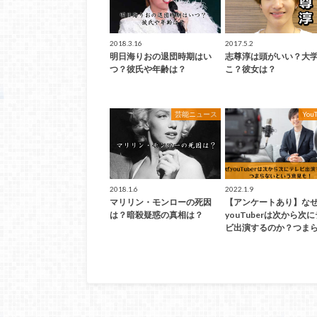
2018.3.16
2017.5.2
明日海りおの退団時期はい
志尊淳は頭がいい？大
つ？彼氏や年齢は？
こ？彼女は？
芸能ニュース
You
2018.1.6
2022.1.9
マリリン・モンローの死因
【アンケートあり】な
は？暗殺疑惑の真相は？
youTuberは次から次
ビ出演するのか？つまら