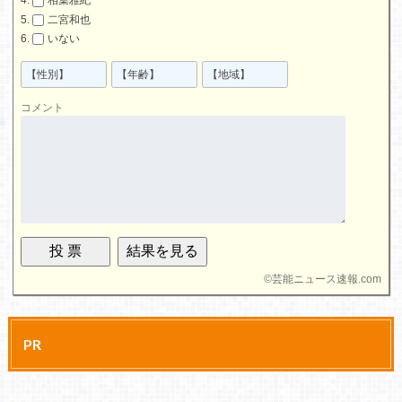
相葉雅紀
二宮和也
いない
コメント
©
芸能ニュース速報.com
PR