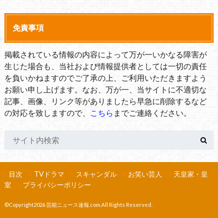
免責事項
掲載されている情報の内容によって万が一いかなる障害が
生じた場合も、当社および情報提供者としては一切の責任
を負いかねますのでご了承の上、ご利用いただきますよう
お願い申し上げます。なお、万が一、当サイトに不適切な
記事、画像、リンク等がありましたら早急に削除するなど
の対応を致しますので、
こちら
までご連絡ください。
目次
TVドラマ
スキャンダル
お笑い芸人
天皇家・皇
室
プライバシーポリシー
©Copyright2026
芸能ニュース速報.com
.All Rights Reserved.