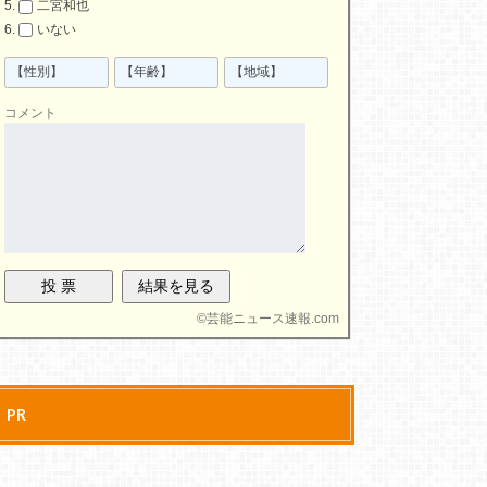
二宮和也
いない
コメント
©
芸能ニュース速報.com
PR