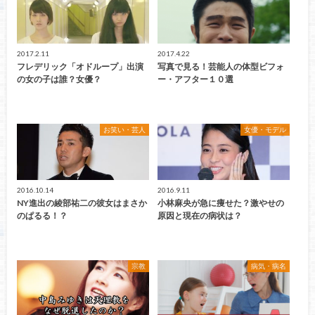
2017.2.11
2017.4.22
フレデリック「オドループ」出演
写真で見る！芸能人の体型ビフォ
の女の子は誰？女優？
ー・アフター１０選
お笑い・芸人
女優・モデル
2016.10.14
2016.9.11
NY進出の綾部祐二の彼女はまさか
小林麻央が急に痩せた？激やせの
のぱるる！？
原因と現在の病状は？
宗教
病気・病名