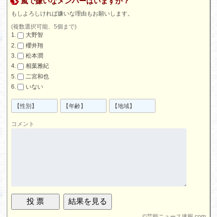
嵐で嫌いなメンバーはいますか？
もしよろしければ嫌いな理由もお願いします。
(複数選択可能、5個まで)
大野智
櫻井翔
松本潤
相葉雅紀
二宮和也
いない
コメント
©
芸能ニュース速報.com