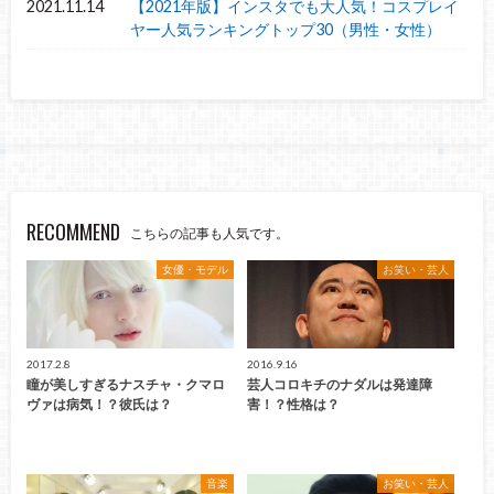
2021.11.14
【2021年版】インスタでも大人気！コスプレイ
ヤー人気ランキングトップ30（男性・女性）
RECOMMEND
こちらの記事も人気です。
女優・モデル
お笑い・芸人
2017.2.8
2016.9.16
瞳が美しすぎるナスチャ・クマロ
芸人コロキチのナダルは発達障
ヴァは病気！？彼氏は？
害！？性格は？
音楽
お笑い・芸人