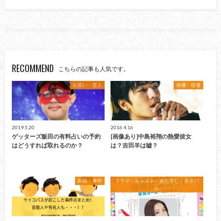
RECOMMEND
こちらの記事も人気です。
お笑い・芸人
俳優・役者
2019.5.20
2016.4.16
ゲッターズ飯田の有料占いの予約
[画像あり]中島裕翔の熱愛彼女
はどうすれば取れるのか？
は？吉田羊は嘘？
薬物・事件
ドラマ・キャスト・あらすじ・ネタバ
レ