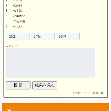
大野智
櫻井翔
松本潤
相葉雅紀
二宮和也
いない
コメント
©
芸能ニュース速報.com
PR