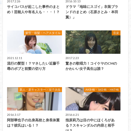
2017.2.26
2016.10.13
サイコパスが起こした事件のまと
ドラマ「地味にスゴイ」衣装ブラ
め！芸能人や有名人も・・・！？
ンドのまとめ（石原さとみ・本田
翼）」
髪型・前髪・ヘアスタイル
音楽
2021.12.11
2017.2.23
流行の髪型！？マネしたい近藤千
驚きの歌唱力！コイケヤのCMの
尋のボブと前髪の切り方
かわいい女子高生は誰？
新人・新キャスター・女子大生
AKB48・SKE48・HKT48
2016.3.17
2016.6.21
阿部華也子の出身高校と身長体重
指原莉乃は目の中にほくろがあ
は？彼氏はいる！？
る？スキャンダルの内容と相手
は？