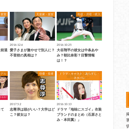
・皇室
天皇家・皇室
年収・月収・収入
2016.12.6
2016.10.25
生前退
愛子さまが激やせで別人に？
大谷翔平の彼女は中条あや
不登校の真相は？
み？朝比奈彩？目撃情報
は！？
モデル
俳優・役者
ドラマ・キャスト・あらすじ・
ネタバレ
2017.5.2
2016.10.13
って
志尊淳は頭がいい？大学はど
ドラマ「地味にスゴイ」衣装
こ？彼女は？
ブランドのまとめ（石原さと
み・本田翼）」