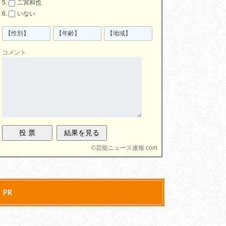
二宮和也
いない
コメント
©
芸能ニュース速報.com
PR