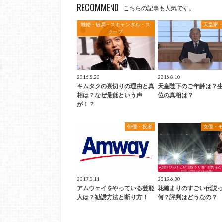
RECOMMEND
こちらの記事も人気です。
離婚・破局・スキャンダル・ス
天皇家
クープ
2016.8.20
2016.8.10
キムタクの裏切りの理由と真
天皇陛下のご年齢は？
相は？なぜ最低という声
位の真相は？
が！？
俳優・役者
女優・
2017.3.11
2019.6.30
アムウェイをやっている芸能
花總まりのすごい伝説
人は？勧誘方法と断り方！
何？評判はどうなの？