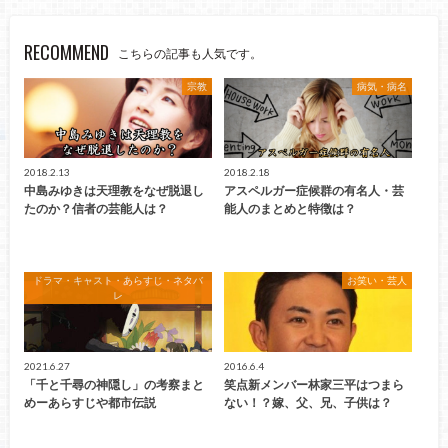
RECOMMEND
こちらの記事も人気です。
宗教
病気・病名
2018.2.13
2018.2.18
中島みゆきは天理教をなぜ脱退し
アスペルガー症候群の有名人・芸
たのか？信者の芸能人は？
能人のまとめと特徴は？
ドラマ・キャスト・あらすじ・ネタバ
お笑い・芸人
レ
2021.6.27
2016.6.4
「千と千尋の神隠し」の考察まと
笑点新メンバー林家三平はつまら
めーあらすじや都市伝説
ない！？嫁、父、兄、子供は？