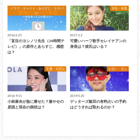
ドラマ・キャスト・あらすじ・ネタバ
身長・体重
レ
2016.6.25
2017.2.2
「盲目のヨシノリ先生（24時間テ
可愛いハーフ歌手セレイナアンの
レビ）」の原作とあらすじ、感想
身長は？彼氏はいる？
は？
女優・モデル
お笑い・芸人
2016.9.11
2019.5.20
小林麻央が急に痩せた？激やせの
ゲッターズ飯田の有料占いの予約
原因と現在の病状は？
はどうすれば取れるのか？