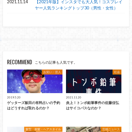
2021.11.14
【2021年版】インスタでも大人気！コスプレイ
ヤー人気ランキングトップ30（男性・女性）
RECOMMEND
こちらの記事も人気です。
お笑い・芸人
社会
2019.5.20
2021.11.20
ゲッターズ飯田の有料占いの予約
炎上！トンボ鉛筆事件の佐藤佳弘
はどうすれば取れるのか？
はサイコパスなのか？
髪型・前髪・ヘアスタイル
芸能ニュース