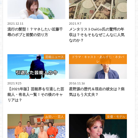
2021.12.11
2021.9.7
流行の髪型！？マネしたい近藤千
メンタリストDaiGo氏の驚愕の年
尋のボブと前髪の切り方
収は？そもそもなぜこんなに人気
なのか？
芸能ニュース
ドラマ・キャスト・あらすじ・ネタバ
レ
2021.9.25
2016.11.16
【2021年版】芸能界を引退した芸
星野源の歴代＆現在の彼女は？病
能人・有名人一覧！その後のキャ
気はもう大丈夫？
リアは？
お笑い・芸人
女優・モデル