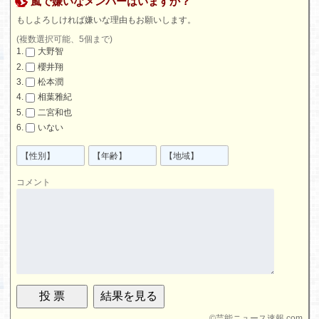
嵐で嫌いなメンバーはいますか？
もしよろしければ嫌いな理由もお願いします。
(複数選択可能、5個まで)
大野智
櫻井翔
松本潤
相葉雅紀
二宮和也
いない
コメント
©
芸能ニュース速報.com