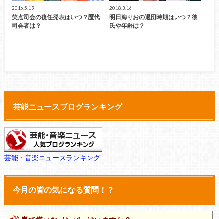
2016.5.19
2018.3.16
笑点司会の後任発表はいつ？歴代
明日海りおの退団時期はいつ？彼
司会者は？
氏や年齢は？
芸能ニュースブログランキング
芸能・音楽ニュースランキング
今月の皆の気になる質問！？