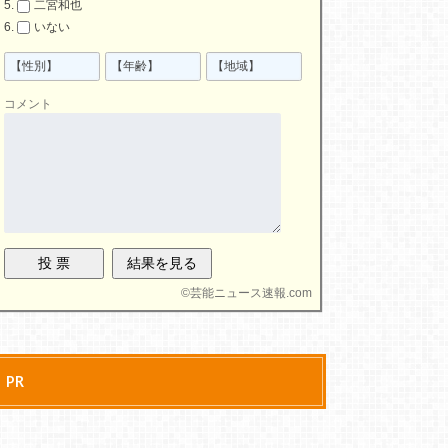
二宮和也
いない
コメント
©
芸能ニュース速報.com
PR