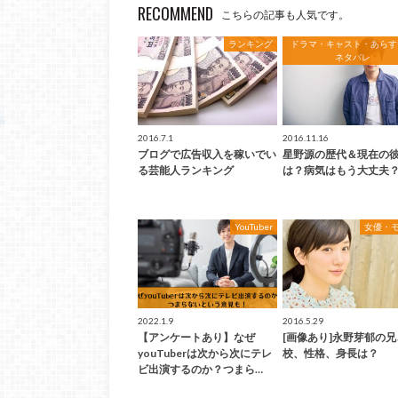
RECOMMEND
こちらの記事も人気です。
ランキング
ドラマ・キャスト・あらす
ネタバレ
2016.7.1
2016.11.16
ブログで広告収入を稼いでい
星野源の歴代＆現在の
る芸能人ランキング
は？病気はもう大丈夫
YouTuber
女優・
2022.1.9
2016.5.29
【アンケートあり】なぜ
[画像あり]永野芽郁の
youTuberは次から次にテレ
校、性格、身長は？
ビ出演するのか？つまら…