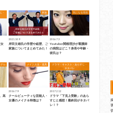
じ・
家族
気になる現在
2021.10.9
2016.7.3
彼女
岸田文雄氏の学歴や経歴、ご
Youtuber関根理沙が看護師
？
家族についてまとめてみた！
の病院はどこ？身長や年齢・
彼氏は？
モデル
メイク方法・道具
ドラマ・キャスト・あらすじ・
ネタバレ
2016.7.9
2017.2.12
兄、高
クールビューティな芸能人・
ドラマ「下克上受験」のあら
女優のメイク＆特徴は？
すじと感想！最終回がネタバ
レ！？