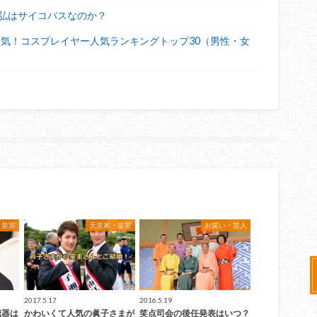
弘はサイコパスなのか？
人気！コスプレイヤー人気ランキングトップ30（男性・女
・皇室
天皇家・皇室
お笑い・芸人
2017.5.17
2016.5.19
聴器は
かわいくて人気の眞子さまが
笑点司会の後任発表はいつ？