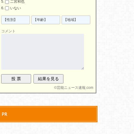
二宮和也
いない
コメント
©
芸能ニュース速報.com
PR