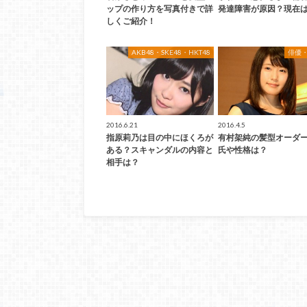
ップの作り方を写真付きで詳
発達障害が原因？現在
しくご紹介！
AKB48・SKE48・HKT48
俳優
2016.6.21
2016.4.5
指原莉乃は目の中にほくろが
有村架純の髪型オーダ
ある？スキャンダルの内容と
氏や性格は？
相手は？