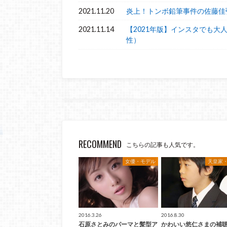
2021.11.20
炎上！トンボ鉛筆事件の佐藤佳
2021.11.14
【2021年版】インスタでも大
性）
RECOMMEND
こちらの記事も人気です。
女優・モデル
天皇家
2016.3.26
2016.8.30
石原さとみのパーマと髪型ア
かわいい悠仁さまの補