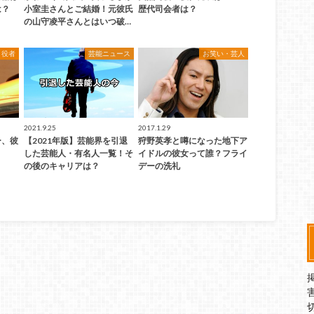
は？
小室圭さんとご結婚！元彼氏
歴代司会者は？
の山守凌平さんとはいつ破…
・役者
芸能ニュース
お笑い・芸人
2021.9.25
2017.1.29
ー、彼
【2021年版】芸能界を引退
狩野英孝と噂になった地下ア
した芸能人・有名人一覧！そ
イドルの彼女って誰？フライ
の後のキャリアは？
デーの洗礼