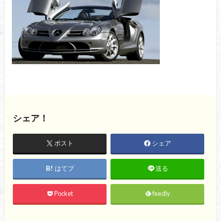
シェア！
ポスト
シェア
はてブ
送る
Pocket
feedly