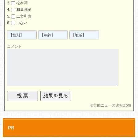
松本潤
相葉雅紀
二宮和也
いない
コメント
©
芸能ニュース速報.com
PR