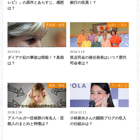
レビ）」の原作とあらすじ、感想
銀行の役員！？
は？
天皇家・皇室
お笑い・芸人
2017.8.2
2016.5.19
ダイアナ妃の事故は暗殺！？真相
笑点司会の後任発表はいつ？歴代
は？
司会者は？
病気・病名
ランキング
2018.2.18
2016.12.11
アスペルガー症候群の有名人・芸
小林麻央さんの闘病ブログの収入
能人のまとめと特徴は？
の仕組みは？