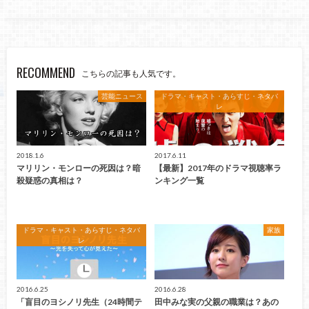
RECOMMEND
こちらの記事も人気です。
芸能ニュース
ドラマ・キャスト・あらすじ・ネタバ
レ
2018.1.6
2017.6.11
マリリン・モンローの死因は？暗
【最新】2017年のドラマ視聴率ラ
殺疑惑の真相は？
ンキング一覧
ドラマ・キャスト・あらすじ・ネタバ
家族
レ
2016.6.25
2016.6.28
「盲目のヨシノリ先生（24時間テ
田中みな実の父親の職業は？あの