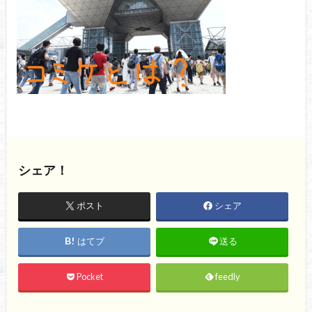
シェア！
ポスト
シェア
はてブ
送る
Pocket
feedly