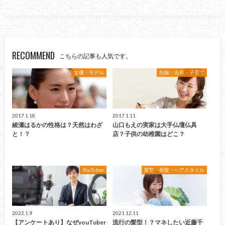
RECOMMEND
こちらの記事も人気です。
女優・モデル
妊娠・出産・子育て
2017.1.18
2017.1.11
綾瀬はるかの性格は？天然はわざ
山口もえの実家は大手仏壇仏具
と！？
店？子供の幼稚園はどこ？
YouTuber
髪型・前髪・ヘアスタイル
2022.1.9
2021.12.11
【アンケートあり】なぜyouTuber
流行の髪型！？マネしたい近藤千