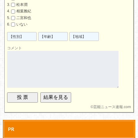
松本潤
相葉雅紀
二宮和也
いない
コメント
©
芸能ニュース速報.com
PR