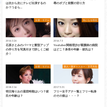
は次から次にテレビ出演するの
尋のボブと前髪の切り方
か？つまら…
女優・モデル
気になる現在
2016.3.26
2016.7.3
石原さとみのパーマと髪型アップ
Youtuber関根理沙が看護師の病院
の作り方を写真付きで詳しくご紹
はどこ？身長や年齢・彼氏は？
介！
女優・モデル
新人・新キャスター・女子大生
2018.3.16
2017.5.31
明日海りおの退団時期はいつ？彼
フリー女子アナ一覧とフリー転身
氏や年齢は？
のその後は・・・？