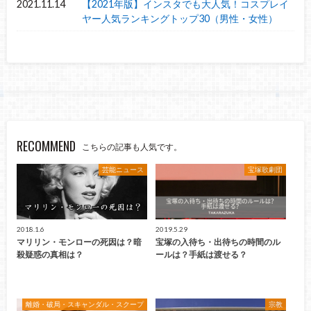
2021.11.14
【2021年版】インスタでも大人気！コスプレイ
ヤー人気ランキングトップ30（男性・女性）
RECOMMEND
こちらの記事も人気です。
芸能ニュース
宝塚歌劇団
2018.1.6
2019.5.29
マリリン・モンローの死因は？暗
宝塚の入待ち・出待ちの時間のル
殺疑惑の真相は？
ールは？手紙は渡せる？
離婚・破局・スキャンダル・スクープ
宗教