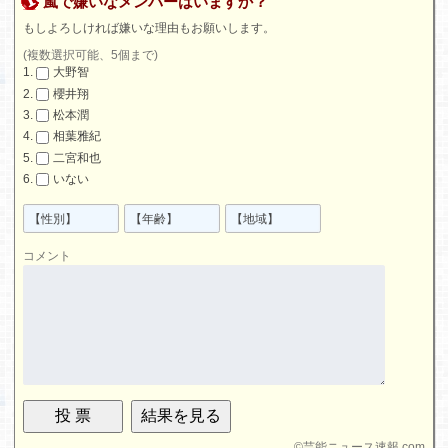
嵐で嫌いなメンバーはいますか？
もしよろしければ嫌いな理由もお願いします。
(複数選択可能、5個まで)
大野智
櫻井翔
松本潤
相葉雅紀
二宮和也
いない
コメント
©
芸能ニュース速報.com