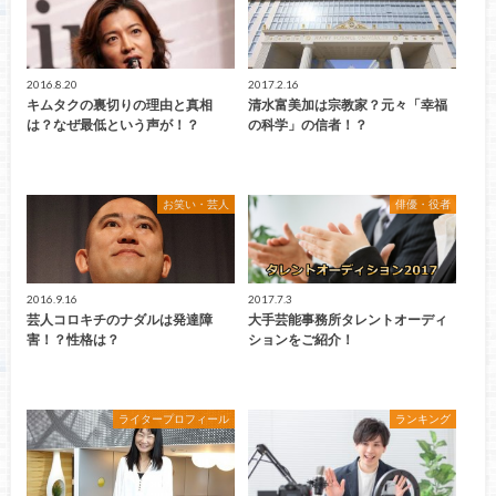
2016.8.20
2017.2.16
キムタクの裏切りの理由と真相
清水富美加は宗教家？元々「幸福
は？なぜ最低という声が！？
の科学」の信者！？
お笑い・芸人
俳優・役者
2016.9.16
2017.7.3
芸人コロキチのナダルは発達障
大手芸能事務所タレントオーディ
害！？性格は？
ションをご紹介！
ライタープロフィール
ランキング