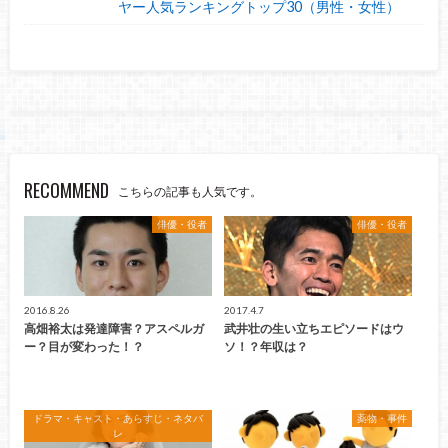
ヤー人気ランキングトップ30（男性・女性）
RECOMMEND
こちらの記事も人気です。
俳優・役者
俳優・役者
2016.8.26
2017.4.7
高畑裕太は発達障害？アスペルガ
武井壮の生い立ちエピソードはウ
ー？目が変わった！？
ソ！？年収は？
ドラマ・キャスト・あらすじ・ネタバ
薬物・事件
レ