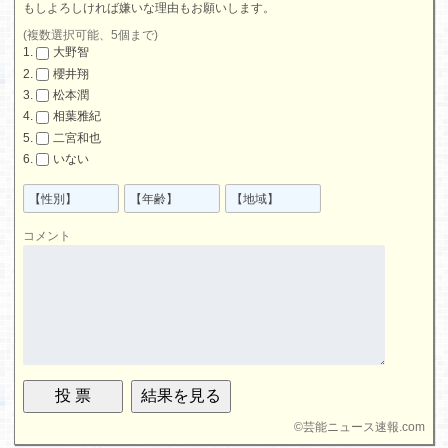
もしよろしければ嫌いな理由もお願いします。
(複数選択可能、5個まで)
大野智
櫻井翔
松本潤
相葉雅紀
二宮和也
いない
コメント
©
芸能ニュース速報.com