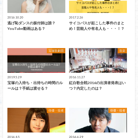
2016.10.20
2017.2.26
逃げ恥ダンスの振付師は誰？
サイコパスが起こした事件のまと
YouTube動画はある？
め！芸能人や有名人も・・・！？
宝塚歌劇団
音楽
2019.5.29
2016.11.27
宝塚の入待ち・出待ちの時間のル
紅白歌合戦2016の出演者発表はい
ールは？手紙は渡せる？
つ？内定したのは？
俳優・役者
俳優・役者
2016.4.5
2016.6.29