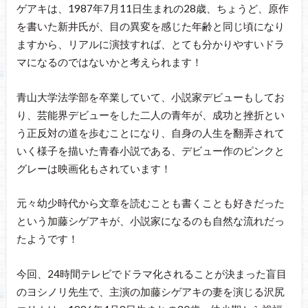
ゲアキは、1987年7月11日生まれの28歳、ちょうど、原作
を書いた新井氏が、目の異変を感じた年齢と同じ頃になり
ますから、リアルに演技すれば、とても分かりやすいドラ
マになるのではないかと考えられます！
青山大学法学部を卒業していて、小説家デビューもしてお
り、芸能界デビューをした二人の青年が、成功と挫折とい
う正反対の道を歩むことになり、自身の人生を翻弄されて
いく様子を描いた青春小説である、デビュー作のピンクと
グレーは映画化もされています！
元々幼少時代から文章を読むことも書くことも好きだった
という加藤シゲアキが、小説家になるのも自然な流れだっ
たようです！
今回、24時間テレビでドラマ化されることが決まった盲目
のヨシノリ先生で、主演の加藤シゲアキの妻を演じる沢尻